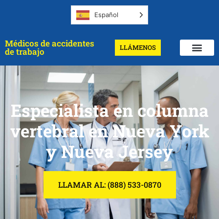
Español
Médicos de accidentes
LLÁMENOS
de trabajo
Especialista en columna
vertebral en Nueva York
y Nueva Jersey
LLAMAR AL: (888) 533-0870