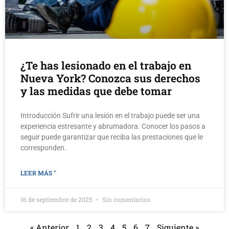
¿Te has lesionado en el trabajo en
Nueva York? Conozca sus derechos
y las medidas que debe tomar
Introducción Sufrir una lesión en el trabajo puede ser una
experiencia estresante y abrumadora. Conocer los pasos a
seguir puede garantizar que reciba las prestaciones que le
corresponden.
LEER MÁS "
16 de septiembre de 2025
Sin comentarios
« Anterior
1
2
3
4
5
6
7
Siguiente »